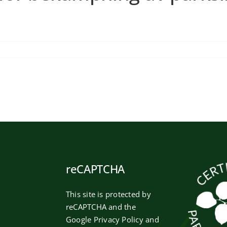
reCAPTCHA
This site is protected by
reCAPTCHA and the
Google
Privacy Policy
and