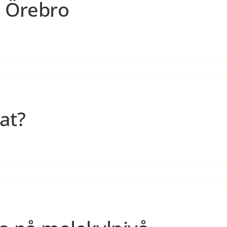
i Örebro
sat?