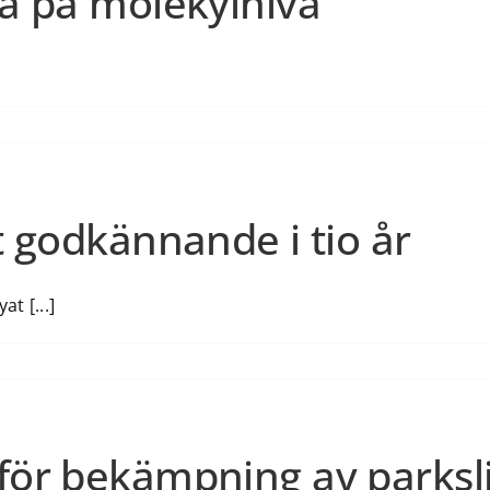
ma på molekylnivå
t godkännande i tio år
t [...]
för bekämpning av parksl