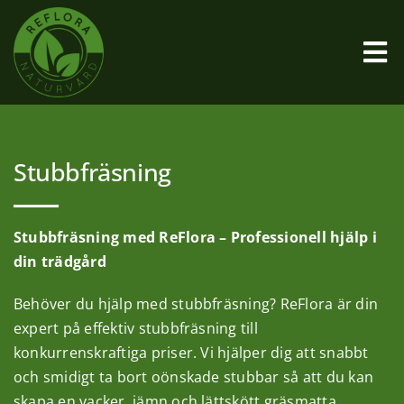
Fortsätt
till
innehållet
Tog
Nav
Startsida
Stubbfräsning
Vad är Parkslide
Stubbfräsning med ReFlora – Professionell hjälp i
Bekämpningsmetod
din trädgård
Behöver du hjälp med stubbfräsning? ReFlora är din
Vanliga frågor
expert på effektiv stubbfräsning till
konkurrenskraftiga priser. Vi hjälper dig att snabbt
Övriga tjänster
och smidigt ta bort oönskade stubbar så att du kan
skapa en vacker, jämn och lättskött gräsmatta.