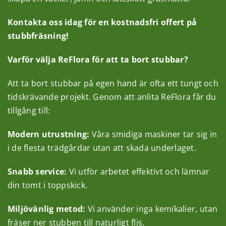
Artiklar
Kontakta oss idag för en kostnadsfri offert på
stubbfräsning!
Om ReFlora
Varför välja ReFlora för att ta bort stubbar?
Kontakt
Att ta bort stubbar på egen hand är ofta ett tungt och
tidskrävande projekt. Genom att anlita ReFlora får du
tillgång till:
Modern utrustning:
Våra smidiga maskiner tar sig in
i de flesta trädgårdar utan att skada underlaget.
Snabb service:
Vi utför arbetet effektivt och lämnar
din tomt i toppskick.
Miljövänlig metod:
Vi använder inga kemikalier, utan
fräser ner stubben till naturligt flis.