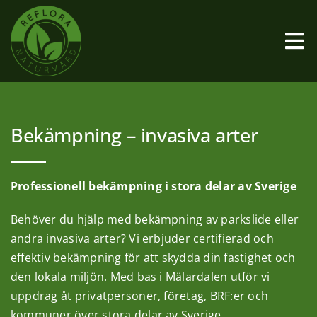
Fortsätt
till
innehållet
Tog
Nav
Startsida
Bekämpning – invasiva arter
Vad är Parkslide
Professionell bekämpning i stora delar av Sverige
Bekämpningsmetod
Behöver du hjälp med bekämpning av parkslide eller
andra invasiva arter? Vi erbjuder certifierad och
Vanliga frågor
effektiv bekämpning för att skydda din fastighet och
den lokala miljön. Med bas i Mälardalen utför vi
Övriga tjänster
uppdrag åt privatpersoner, företag, BRF:er och
kommuner över stora delar av Sverige.