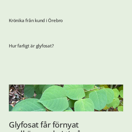
Artiklar
Krönika från kund i Örebro
Om ReFlora
Hur farligt är glyfosat?
Kontakt
Glyfosat får förnyat