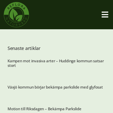
Fortsätt
till
innehållet
Tog
Nav
Startsida
Senaste artiklar
Vad är Parkslide
Kampen mot invasiva arter – Huddinge kommun satsar
stort
Bekämpningsmetod
Vanliga frågor
Växjö kommun börjar bekämpa parkslide med glyfosat
Övriga tjänster
Motion till Riksdagen – Bekämpa Parkslide