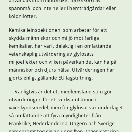
användas inom lantbruket före skörd av
spannmål och inte heller i hemträdgårdar eller
kolonilotter.
Kemikalieinspektionen, som arbetar för att
skydda människor och miljö mot farliga
kemikalier, har varit delaktig i en omfattande
vetenskaplig utvärdering av glyfosats
miljöeffekter och vilken påverkan det kan ha på
människor och djurs hälsa. Utvärderingen har
gjorts enligt gällande EU-lagstiftning.
— Vanligtvis är det ett medlemsland som gör
utvärderingen för ett verksamt ämne i
växtskyddsmedel, men för glyfosat var underlaget
så omfattande att fyra myndigheter från
Frankrike, Nederländerna, Ungern och Sverige
gemensamt tog sig an uppgiften, säger Katarina