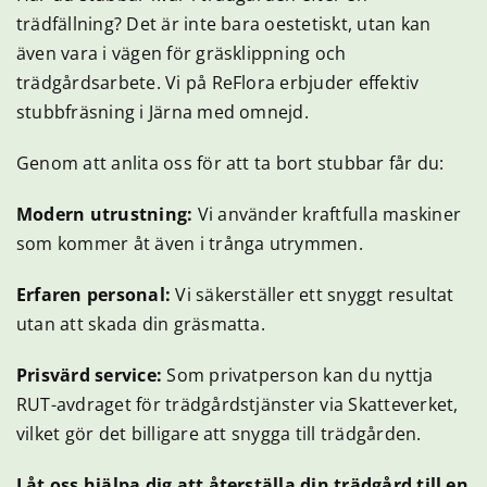
trädfällning? Det är inte bara oestetiskt, utan kan
Artiklar
även vara i vägen för gräsklippning och
trädgårdsarbete. Vi på ReFlora erbjuder effektiv
Om ReFlora
stubbfräsning i Järna med omnejd.
Genom att anlita oss för att ta bort stubbar får du:
Kontakt
Modern utrustning:
Vi använder kraftfulla maskiner
som kommer åt även i trånga utrymmen.
Erfaren personal:
Vi säkerställer ett snyggt resultat
utan att skada din gräsmatta.
Prisvärd service:
Som privatperson kan du nyttja
RUT-avdraget för trädgårdstjänster via Skatteverket,
vilket gör det billigare att snygga till trädgården.
Låt oss hjälpa dig att återställa din trädgård till en