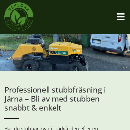
Fortsätt
till
innehållet
Tog
Nav
Startsida
Vad är Parkslide
Bekämpningsmetod
Professionell stubbfräsning i
Järna – Bli av med stubben
Vanliga frågor
snabbt & enkelt
Övriga tjänster
Har du stubbar kvar i trädgården efter en